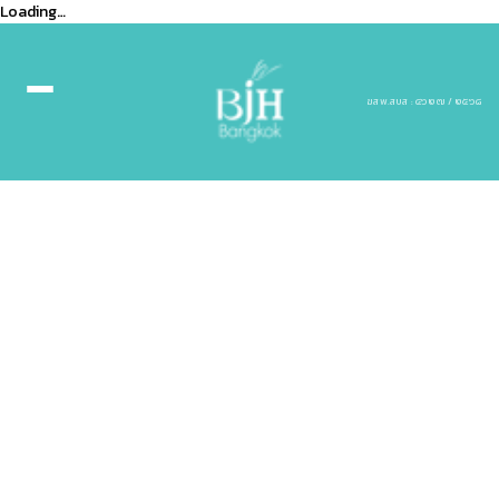
Loading…
ฆสพ.สบส : ๔๖๒๗ / ๒๕๖๘